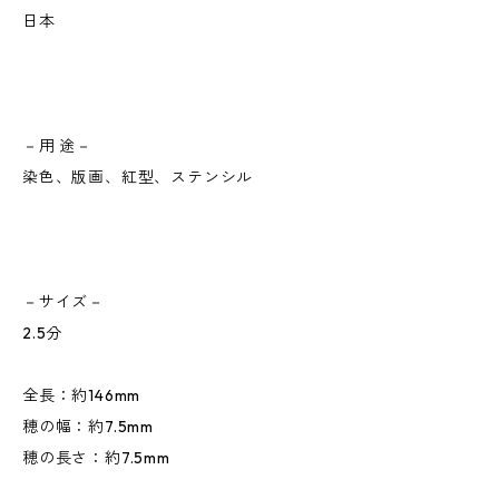
日本
－用 途－
染色、版画、紅型、ステンシル
－サイズ－
2.5分
全長：約146mm
穂の幅：約7.5mm
穂の長さ：約7.5mm