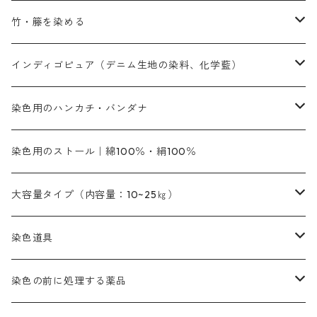
補助薬品
内容量：500g
本洋紅
増粘剤
黄色系
植物染料
竹・籐を染める
橙色系
青色系
橙色｜20g入りのみ公開
吸収促進剤
捺染に必要な材料
定番の色合い
代用朱黄色口
ファストエロ―10GN（鮮やかな黄色）
人気のおすすめ植物染料
黄色系
青色系
濃染処理剤｜ソルバックスPS－900
人気のおすすめ竹・藤を染める染料
インディゴピュア（デニム生地の染料、化学藍）
青色系
紫色系
紫色｜20g入りのみ公開
ソーピング剤
捺染糊
銀朱本朱赤口
ファストエロ―5GN（黄色）
インド茜・西洋茜の個別販売
エロ―M3G｜定番の色合い
NSBAブルー
オレンジ系
白色｜胡粉
媒染剤
塩基性染料（混色可能）
初心者向けお試しセット販売
染色用のハンカチ・バンダナ
紫色系
橙色系
緑色｜20g入りのみ公開
染料の定着向上剤
その他の薬剤（調整中）
銀朱本朱黄口
ファストエロ―R（赤みの黄色）
インド茜・西洋茜のセット商品
エロー ＭＧＲ｜明るい緑みの黄色
群青
オレンヂMG｜黄みの橙色
アルミ媒染剤
ビスマークブロンB｜赤茶色
緑色系
赤色系
黒色｜在庫処分特価
ソーダ灰｜アルカリ性のPH調整剤
オリジナル染料｜スス竹色｜ミキセットファストブロンGR
インディゴピュア
45cm×45cm（ハンカチ）｜端の始末も綿糸｜タグなし
染色用のストール｜綿100％・絹100％
緑色系
茶色｜20g入りのみ公開
本黄土（取り寄せ）
すおう｜赤色系
ゴールド エロー ＭＧ｜緑みの黄色
ミロリーブルー
オレンヂMGD（定番の色合い）
鉄媒染剤
塩基性エロ―｜液体タイプ
茶色系
レットMFB｜赤色（定番の色合い）
青色系
緑色｜在庫処分特価
藍染
アルカリ剤
54cm×54cm（バンダナ）｜端の始末も綿糸｜タグなし
大容量タイプ（内容量：10~25㎏）
茶色系
灰色｜20g入りのみ公開
かりやす｜黄色系
ゴールド エロー ＭＦＲ｜赤みの黄色
オレンヂMGR（赤みの橙色）
スズ媒染剤
塩基性レット｜赤色
灰色系
レットMG｜黄みの朱色
ネビーブルーMB（定番の色合い）
ぶどう糖
灰色系
紫色系
茶色｜在庫処分特価
染色用途のハンカチ・バンダナ
ハイドロサルファイトコンク
芒硝｜綿の染色時の吸収促進剤
染色道具
黒色
きはだ｜黄色系
ゴールド エロー ＭＧＲ｜山吹色
クロム媒染剤
メチレンブルー｜青色
黒色系
レットMGD｜朱色（定番の色合い）
ブルーMB（定番の色合い）
ハイドロサルファイトコンク
黒色系
バイオレットMFB
45cm×45cm（ハンカチ）｜端の始末も綿糸｜タグなし
緑色系
酸性剤
ソーダ灰｜アルカリ性のPH調整剤
刷毛
染色の前に処理する薬品
カッチ｜茶系
銅媒染液
塩基性ブラック｜黒色
染料一覧ー20g入り
ブリリアントレットMFBR｜青みの朱色
ブルーMR｜赤みの青色
PH調整剤は、直接店舗へ問い合わせください
20g