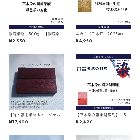
銅媒染液｜500g｜【銅媒染
ふのり（日本産｜2025年）｜
剤】
糊剤｜100g
¥2,530
¥4,950
【竹・籐を染めるオリジナル
【草木染の濃染処理剤】｜50
染料】｜1kg｜ミキセットファ
0g｜ソルバックスPSー900
¥17,600
¥2,420
ストブロンＧＲ（こげ茶色）