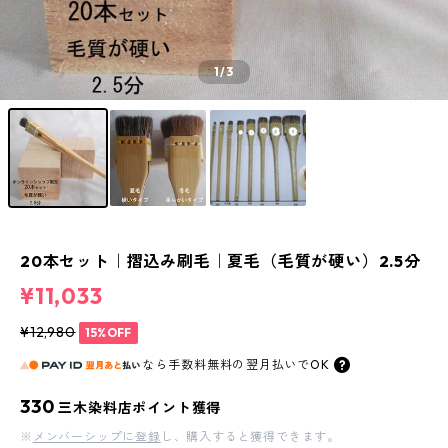
1
/3
20本セット｜摺込み刷毛｜夏毛（毛質が硬い）2.5分
¥11,033
¥12,980
15%OFF
なら
手数料無料の
翌月払いでOK
330
三木染料店ポイント獲得
※
メンバーシップに登録
し、購入すると獲得できます。