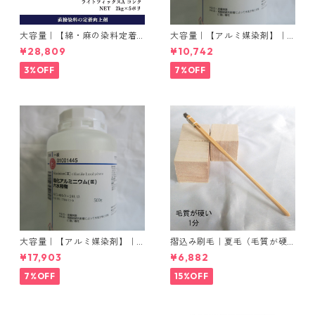
大容量｜【綿・麻の染料定着
大容量｜【アルミ媒染剤】｜5
向上剤】｜2kg×5本｜ライト
00g−3本入り｜塩化アルミニ
¥28,809
¥10,742
フィックスAコンク
ウム
3%OFF
7%OFF
大容量｜【アルミ媒染剤】｜5
摺込み刷毛｜夏毛（毛質が硬
00g−5本入り｜塩化アルミニ
い）1分｜16本入り＊1セット
¥17,903
¥6,882
ウム
7%OFF
15%OFF