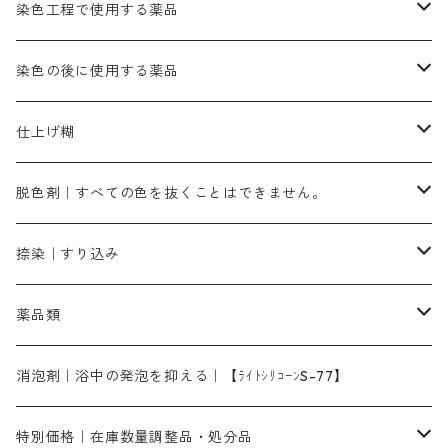
54cm×54cm（バンダナ）｜端の始末も綿糸｜タグなし
ダークグリンMG（定番の色合い）
摺込み刷毛（スリコミハケ）ー夏毛（硬いタイプ）
茶色系
硫酸第一鉄｜鉄媒染剤
ローケツ筆
精練剤｜汚れ落とし剤｜針状マルセル石鹸
染色工程で使用する薬品
霧島産・晩秋茶｜黄金色（赤みの黄色）｜準備中
メチルバイオレットピュアスペシャル｜紫色
染料一覧ー50g入り
レットM3B｜深みの赤色
ブルーMG｜空色
50g
グリーンMB｜緑色
摺込み刷毛（スリコミハケ）ー冬毛（柔らかいタイプ）
ダークブロンMFB｜こげ茶色
ローケツ用筆｜1本～販売
黒色系
洋型紙（9番手｜中薄口、10番手｜中厚口）
糊落とし剤｜ソルベンCA
染料の吸収促進剤
染色の後に使用する薬品
霧島産・晩秋茶｜媒染剤セット｜準備中
ローダミンB｜赤紫色｜マゼンダ色
染料一覧ー100g入り
ルビンMB｜赤紫色
スカイブルーMB｜緑みの空色
100g
グリーンMY｜黄緑色
摺込み刷毛（スリコミハケ）ーまとめ買い（値引き）
ブロンHNR｜こげ茶色
ローケツ用筆ー10%off｜20本セットお取り寄せ品
ブラックMK（赤みの黒色）
有償サンプル品｜約20cm×27cm
酢酸｜絹・羊毛・ナイロンに使用する
白色系（定番の色合い）
張木｜入荷待ち
濃染処理剤｜ソルバックスPS－900
染料のムラ染め抑制剤（均染剤）
ソーピング剤｜未定着の染料を除去すること
仕上げ糊
染料一覧ー500g入り
ピンクMB｜ピンク色
スカイブルーHNR｜緑みの空色
500g
引染刷毛（ヒキゾメハケ）
ブロンB｜赤茶色
ローケツ用筆ー10％off｜2、6、10、12号、各1本
ブラックMG（青みの黒色）
洋型紙9番手｜中薄口｜約54cm×110cm
芒硝｜綿・麻の染色に使用する。
ネオホワイトR
アゾリン200％｜綿・麻・絹・羊毛・ナイロンの染色
ネオポールB－300｜反応染料のソーピング剤
伸子
染料の浸透剤
仕上げ剤｜柔軟・平滑剤
カルボキシメチルセルロース（CMC）
脱色剤｜すべての色を抜くことはできません。
染料一覧ー1kg入り
ローズMB｜鮮やかなピンク色）
スカイブルーMG｜緑みの空色
1kg
差し刷毛（1～4分、1本から販売可能）
ブロンHN２R｜赤茶色
洋型紙10番手｜中厚口｜約54cm×110cm
レオニールEHC｜反応染料用
ソルバライトS-70｜各種繊維の浸し染めに使用可能
型洗いブラシ
染料の定着向上剤
白場汚染防止剤
海藻系
脱色剤
捺染｜すり込み
ターキスブルーHNG｜緑みの空色
差し刷毛（5分～1寸、10本から取り寄せ）
ライトフィックスAコンク｜綿・麻もしくは直接染料で染めた素材
全体脱色｜ハイドロサルファイトコンク
アルカリ剤｜反応染料用
たんぱく質系
脱色助剤｜浸透・複色抑制剤
染料溶解剤｜染料の均一な浸透・吸着を補助する
薬品類
片羽刷毛
シルクフィックス３A｜絹の染料定着向上剤
部分脱色｜デグロリンSコンク
ソーダ灰
メイプロガムNP｜にじみ防止剤
染料溶解剤
化学糊（PVA）
捺染糊
ア行
消泡剤｜浴中の発泡を抑える｜【ﾗｲﾄｼﾘｺｰﾝS-77】
ネオフィックスFC200％｜反応染料で染めた素材
アミラヂンD｜浸透・複色抑制剤
セレナゾールPDN｜各種染料の染料溶解剤
メイプロガムNP（綿・麻・絹用｜直接・酸性・含金染料用）
防腐剤｜アルカリ性
白場汚染防止剤｜ソーピング剤｜水洗する際の再汚染防止剤
カ行
特別価格｜在庫数量調整品・処分品