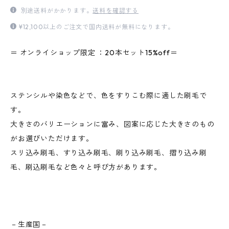
別途送料がかかります。
送料を確認する
¥12,100以上のご注文で国内送料が無料になります。
＝ オンライショップ限定 ：20本セット15%off＝
ステンシルや染色などで、色をすりこむ際に適した刷毛で
す。
大きさのバリエーションに富み、図案に応じた大きさのもの
がお選びいただけます。
スリ込み刷毛、すり込み刷毛、刷り込み刷毛、摺り込み刷
毛、刷込刷毛など色々と呼び方があります。
－生産国－