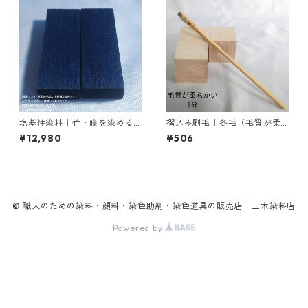
塩基性染料｜竹・籐を染める
摺込み刷毛｜冬毛（毛質が柔
｜500g｜塩基性ブラック（黒
らかい）1分
¥12,980
¥506
色系）
© 職人のための染料・顔料・染色助剤・染色道具の販売店｜三木染料店
Powered by