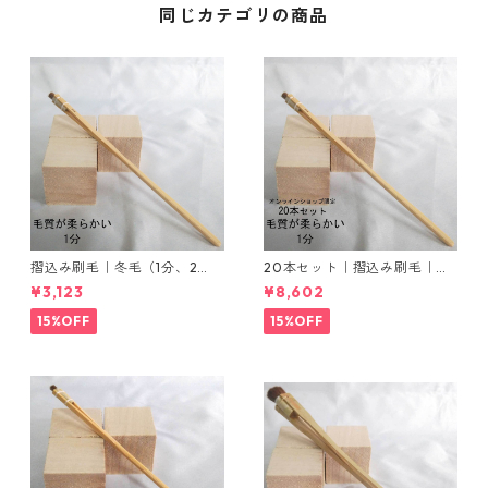
同じカテゴリの商品
摺込み刷毛｜冬毛（1分、2
20本セット｜摺込み刷毛｜冬
分、3分）・夏毛（1分、2分、
毛（毛質が柔らかい）1分
¥3,123
¥8,602
3分）セット販売
15%OFF
15%OFF