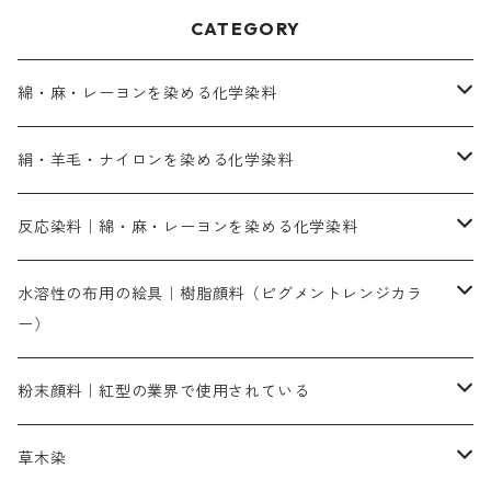
CATEGORY
綿・麻・レーヨンを染める化学染料
直接染料－染色手順が簡単
絹・羊毛・ナイロンを染める化学染料
人気のおすすめ直接染料
お買い得品
反応染料｜綿・麻・レーヨンを染める化学染料
染色に必要な薬品類
染料一覧
お勧めの3原色（赤・青・黄色）
水溶性の布用の絵具｜樹脂顔料（ピグメントレンジカラ
ー）
補助薬品
人気のおすすめ染料
お勧め｜スミフィックス～
染色に必要な薬品類
3原色以外の色目
ネオカラー（色）
粉末顔料｜紅型の業界で使用されている
赤色系
赤色系
レマゾール
赤色
補助薬品
染色に必要な薬品
内容量：100g
バィンダー（定着剤）
赤色系
草木染
黄色系
黄色系
青色
アルカリ剤