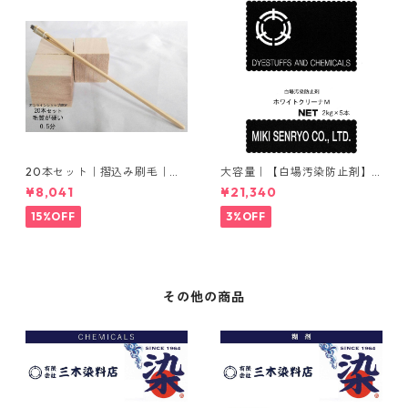
20本セット｜摺込み刷毛｜夏
大容量｜【白場汚染防止剤】
毛（毛質が硬い）0.5分
｜2kg×5本｜ホワイトクリー
¥8,041
¥21,340
ナＭ
15%OFF
3%OFF
その他の商品