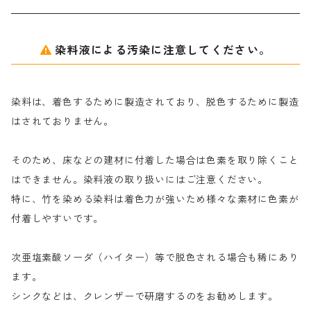
アルギン酸ナトリウム（反応染料専用）
薬品｜編集中
サ行
クローバーリッパ―
染料液による汚染に注意してください。
尿素｜反応染料の捺染時の湿潤剤・溶解剤
捺染糊の防腐剤|｜アルカリ性｜【プロテクトールN】
タ行
ダルマ画鋲
染料は、着色するために製造されており、脱色するために製造
｜反応染料の還元防止剤リキッドタイプ
ナ行
粉末顔料
はされておりません。
そのため、床などの建材に付着した場合は色素を取り除くこと
ハ行
綿・麻を染める染料
はできません。染料液の取り扱いにはご注意ください。
特に、竹を染める染料は着色力が強いため様々な素材に色素が
マ行
絹・羊毛を染める染料
付着しやすいです。
ヤ行
次亜塩素酸ソーダ（ハイター）等で脱色される場合も稀にあり
ます。
ラ行
シンクなどは、クレンザーで研磨するのをお勧めします。