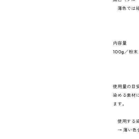
薄色では緑
内容量
100g／粉末
使用量の目
染める素材
ます。
使用する染
→ 薄い色