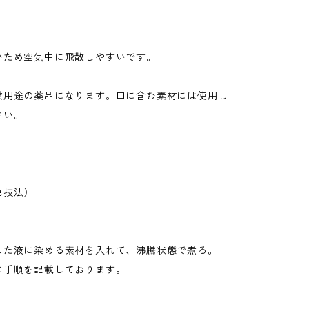
いため空気中に飛散しやすいです。
業用途の薬品になります。口に含む素材には使用し
さい。
色技法）
した液に染める素材を入れて、沸騰状態で煮る。
に手順を記載しております。