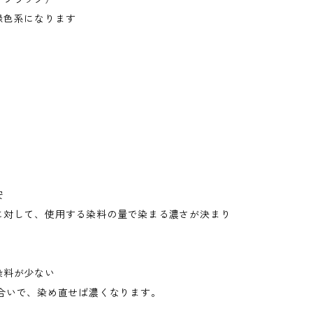
色系になります
安
に対して、使用する染料の量で染まる濃さが決まり
料が少ない
合いで、染め直せば濃くなります。