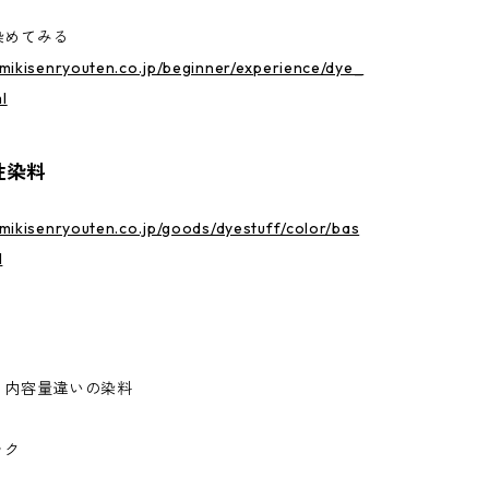
染めてみる
mikisenryouten.co.jp/beginner/experience/dye_
l
性染料
mikisenryouten.co.jp/goods/dyestuff/color/bas
l
、内容量違いの染料
ック