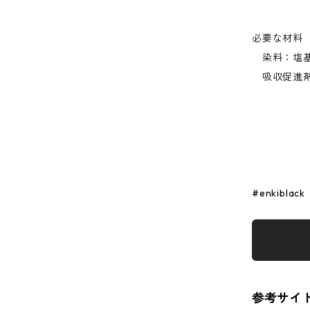
必要な材料
染料：塩基
吸収促進剤
#enkiblack
参考サイ