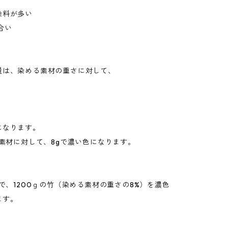
料が多い
合い
量は、染める素材の重さに対して、
になります。
の素材に対して、8gで濃い色になります。
料で、1200ｇの竹（染める素材の重さの8%）を濃色
ます。