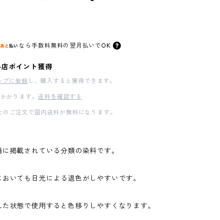
なら
手数料無料の
翌月払いでOK
料店ポイント獲得
ップに登録
し、購入すると獲得できます。
かかります。
送料を確認する
00以上のご注文で国内送料が無料になります。
籍に掲載されている分類の染料です。
においても日光による退色がしやすいです。
れた状態で使用すると色移りしやすくなります。