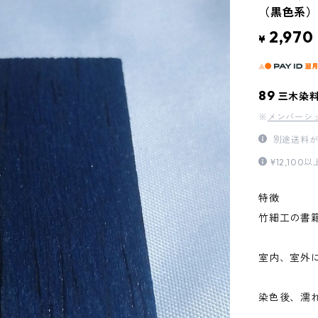
（黒色系）
2,970
¥
89
三木染
※
メンバーシ
別途送料が
¥12,1
特徴
竹細工の書
室内、室外
染色後、濡