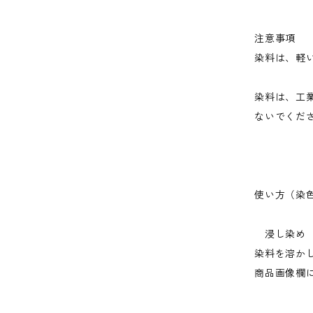
注意事項
染料は、軽
染料は、工
ないでくだ
使い方（染
浸し染め
染料を溶か
商品画像欄