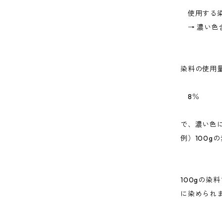
使用する染
→ 濃い色
染料の使用
8％
で、濃い色
例）100g
100gの染
に染められ