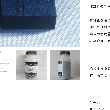
塩基性染料
青緑色を濃
薄色では緑
染料の使用
い場合は、
染められる
竹・籐など
色合い
黒色（ブル