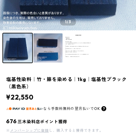
1
/3
塩基性染料｜竹・籐を染める｜1kg｜塩基性ブラック
（黒色系）
¥22,550
なら
手数料無料の
翌月払いでOK
676
三木染料店ポイント獲得
※
メンバーシップに登録
し、購入すると獲得できます。