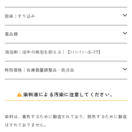
染料一覧ー1kg入り
ローズMB｜鮮やかなピンク色）
スカイブルーMG｜緑みの空色
1kg
差し刷毛（1～4分、1本から販売可能）
ブロンHN２R｜赤茶色
洋型紙10番手｜中厚口｜約54cm×110cm
レオニールEHC｜反応染料用
ソルバライトS-70｜各種繊維の浸し染めに使用可能
型洗いブラシ
染料の定着向上剤
白場汚染防止剤
海藻系
脱色剤
捺染｜すり込み
ターキスブルーHNG｜緑みの空色
差し刷毛（5分～1寸、10本から取り寄せ）
ライトフィックスAコンク｜綿・麻もしくは直接染料で染めた素材
全体脱色｜ハイドロサルファイトコンク
アルカリ剤｜反応染料用
たんぱく質系
脱色助剤｜浸透・複色抑制剤
染料溶解剤｜染料の均一な浸透・吸着を補助する
薬品類
片羽刷毛
シルクフィックス３A｜絹の染料定着向上剤
部分脱色｜デグロリンSコンク
ソーダ灰
メイプロガムNP｜にじみ防止剤
染料溶解剤
化学糊（PVA）
捺染糊
ア行
消泡剤｜浴中の発泡を抑える｜【ﾗｲﾄｼﾘｺｰﾝS-77】
ネオフィックスFC200％｜反応染料で染めた素材
アミラヂンD｜浸透・複色抑制剤
セレナゾールPDN｜各種染料の染料溶解剤
メイプロガムNP（綿・麻・絹用｜直接・酸性・含金染料用）
防腐剤｜アルカリ性
白場汚染防止剤｜ソーピング剤｜水洗する際の再汚染防止剤
カ行
特別価格｜在庫数量調整品・処分品
アルギン酸ナトリウム（反応染料専用）
薬品｜編集中
サ行
クローバーリッパ―
染料液による汚染に注意してください。
尿素｜反応染料の捺染時の湿潤剤・溶解剤
捺染糊の防腐剤|｜アルカリ性｜【プロテクトールN】
タ行
ダルマ画鋲
染料は、着色するために製造されており、脱色するために製造
｜反応染料の還元防止剤リキッドタイプ
ナ行
粉末顔料
はされておりません。