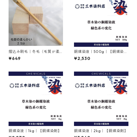
摺込み刷毛｜冬毛（毛質が柔
銅媒染液｜500g｜【銅媒染
らかい）2.5分
剤】
¥649
¥2,530
銅媒染液｜1kg｜【銅媒染剤】
銅媒染液｜2kg｜【銅媒染剤】