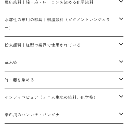
人気のおすすめ直接染料
お買い得品
反応染料｜綿・麻・レーヨンを染める化学染料
染色に必要な薬品類
染料一覧
お勧めの3原色（赤・青・黄色）
水溶性の布用の絵具｜樹脂顔料（ピグメントレンジカラ
ー）
補助薬品
人気のおすすめ染料
お勧め｜スミフィックス～
染色に必要な薬品類
3原色以外の色目
ネオカラー（色）
粉末顔料｜紅型の業界で使用されている
赤色系
赤色系
レマゾール
赤色
補助薬品
染色に必要な薬品
内容量：100g
バィンダー（定着剤）
赤色系
草木染
黄色系
黄色系
青色
アルカリ剤
補助薬品
内容量：500g
本洋紅
増粘剤
黄色系
植物染料
竹・籐を染める
橙色系
青色系
橙色｜20g入りのみ公開
吸収促進剤
捺染に必要な材料
定番の色合い
代用朱黄色口
ファストエロ―10GN（鮮やかな黄色）
人気のおすすめ植物染料
黄色系
青色系
濃染処理剤｜ソルバックスPS－900
人気のおすすめ竹・藤を染める染料
インディゴピュア（デニム生地の染料、化学藍）
青色系
紫色系
紫色｜20g入りのみ公開
ソーピング剤
捺染糊
銀朱本朱赤口
ファストエロ―5GN（黄色）
インド茜・西洋茜の個別販売
エロ―M3G｜定番の色合い
NSBAブルー
オレンジ系
白色｜胡粉
媒染剤
塩基性染料（混色可能）
初心者向けお試しセット販売
染色用のハンカチ・バンダナ
紫色系
橙色系
緑色｜20g入りのみ公開
染料の定着向上剤
その他の薬剤（調整中）
銀朱本朱黄口