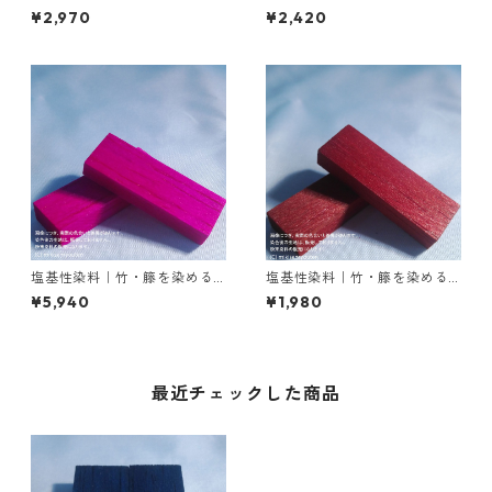
｜100g｜塩基性ブラック（黒
｜50g｜塩基性ブラック（黒
¥2,970
¥2,420
色系）
色系）
塩基性染料｜竹・籐を染める
塩基性染料｜竹・籐を染める
｜50g｜ローダミンＢ（赤紫
｜20g｜M.Bビスマークブロン
¥5,940
¥1,980
色）
Ｂ（茶色）
最近チェックした商品