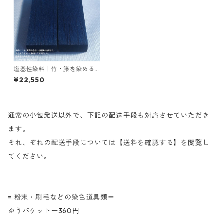
塩基性染料｜竹・籐を染める
｜1kg｜塩基性ブラック（黒色
¥22,550
系）
通常の小包発送以外で、下記の配送手段も対応させていただき
ます。
それ、ぞれの配送手段については【送料を確認する】を閲覧し
てください。
= 粉末・刷毛などの染色道具類＝
ゆうパケットー360円