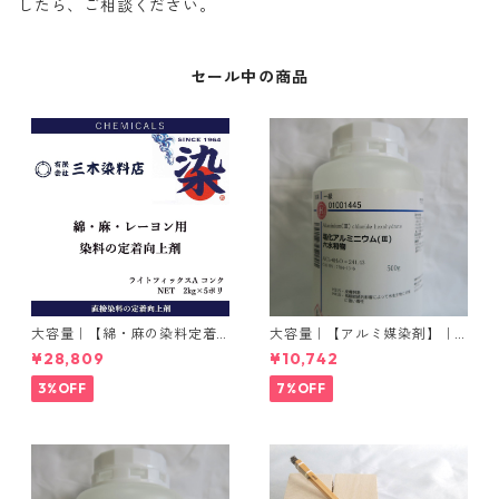
したら、ご相談ください。
セール中の商品
大容量｜【綿・麻の染料定着
大容量｜【アルミ媒染剤】｜5
向上剤】｜2kg×5本｜ライト
00g−3本入り｜塩化アルミニ
¥28,809
¥10,742
フィックスAコンク
ウム
3%OFF
7%OFF