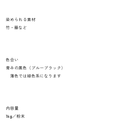
染められる素材
竹・籐など
色合い
青みの黒色（ブルーブラック）
薄色では緑色系になります
内容量
1kg／粉末