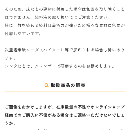
そのため、床などの建材に付着した場合は色素を取り除くこと
ハ行
綿・麻を染める染料
はできません。染料液の取り扱いにはご注意ください。
特に、竹を染める染料は着色力が強いため様々な素材に色素が
マ行
絹・羊毛を染める染料
付着しやすいです。
ヤ行
次亜塩素酸ソーダ（ハイター）等で脱色される場合も稀にあり
ます。
ラ行
シンクなどは、クレンザーで研磨するのをお勧めします。
取扱商品の販売
ご面倒をおかけしますが、在庫数量の不足やオンライショップ
経由でのご購入に不便がある場合はご連絡いただけないでしょ
うか。