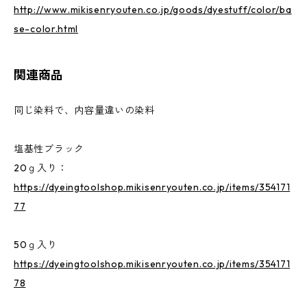
http://www.mikisenryouten.co.jp/goods/dyestuff/color/ba
se-color.html
関連商品
同じ染料で、内容量違いの染料
塩基性ブラック
20ｇ入り：
https://dyeingtoolshop.mikisenryouten.co.jp/items/354171
77
50ｇ入り
https://dyeingtoolshop.mikisenryouten.co.jp/items/354171
78