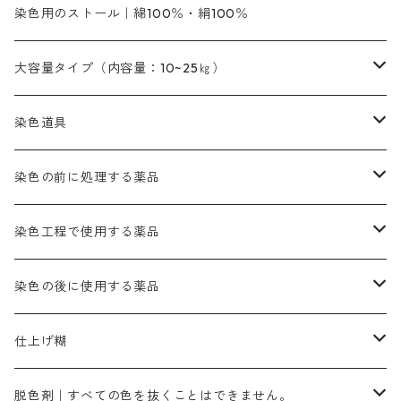
ファストエロ―R（赤みの黄色）
インド茜・西洋茜のセット商品
エロー ＭＧＲ｜明るい緑みの黄色
群青
オレンヂMG｜黄みの橙色
アルミ媒染剤
ビスマークブロンB｜赤茶色
緑色系
赤色系
黒色｜在庫処分特価
ソーダ灰｜アルカリ性のPH調整剤
オリジナル染料｜スス竹色｜ミキセットファストブロンGR
インディゴピュア
45cm×45cm（ハンカチ）｜端の始末も綿糸｜タグなし
染色用のストール｜綿100％・絹100％
緑色系
茶色｜20g入りのみ公開
本黄土（取り寄せ）
すおう｜赤色系
ゴールド エロー ＭＧ｜緑みの黄色
ミロリーブルー
オレンヂMGD（定番の色合い）
鉄媒染剤
塩基性エロ―｜液体タイプ
茶色系
レットMFB｜赤色（定番の色合い）
青色系
緑色｜在庫処分特価
藍染
アルカリ剤
54cm×54cm（バンダナ）｜端の始末も綿糸｜タグなし
大容量タイプ（内容量：10~25㎏）
茶色系
灰色｜20g入りのみ公開
かりやす｜黄色系
ゴールド エロー ＭＦＲ｜赤みの黄色
オレンヂMGR（赤みの橙色）
スズ媒染剤
塩基性レット｜赤色
灰色系
レットMG｜黄みの朱色
ネビーブルーMB（定番の色合い）
ぶどう糖
灰色系
紫色系
茶色｜在庫処分特価
染色用途のハンカチ・バンダナ
ハイドロサルファイトコンク
芒硝｜綿の染色時の吸収促進剤
染色道具
黒色
きはだ｜黄色系
ゴールド エロー ＭＧＲ｜山吹色
クロム媒染剤
メチレンブルー｜青色
黒色系
レットMGD｜朱色（定番の色合い）
ブルーMB（定番の色合い）
ハイドロサルファイトコンク
黒色系
バイオレットMFB
45cm×45cm（ハンカチ）｜端の始末も綿糸｜タグなし
緑色系
酸性剤
ソーダ灰｜アルカリ性のPH調整剤
刷毛
染色の前に処理する薬品
カッチ｜茶系
銅媒染液
塩基性ブラック｜黒色
染料一覧ー20g入り
ブリリアントレットMFBR｜青みの朱色
ブルーMR｜赤みの青色
PH調整剤は、直接店舗へ問い合わせください
20g
54cm×54cm（バンダナ）｜端の始末も綿糸｜タグなし
ダークグリンMG（定番の色合い）
摺込み刷毛（スリコミハケ）ー夏毛（硬いタイプ）
茶色系
硫酸第一鉄｜鉄媒染剤
ローケツ筆
精練剤｜汚れ落とし剤｜針状マルセル石鹸
染色工程で使用する薬品
霧島産・晩秋茶｜黄金色（赤みの黄色）｜準備中
メチルバイオレットピュアスペシャル｜紫色
染料一覧ー50g入り
レットM3B｜深みの赤色
ブルーMG｜空色
50g
グリーンMB｜緑色
摺込み刷毛（スリコミハケ）ー冬毛（柔らかいタイプ）
ダークブロンMFB｜こげ茶色
ローケツ用筆｜1本～販売
黒色系
洋型紙（9番手｜中薄口、10番手｜中厚口）
糊落とし剤｜ソルベンCA
染料の吸収促進剤
染色の後に使用する薬品
霧島産・晩秋茶｜媒染剤セット｜準備中
ローダミンB｜赤紫色｜マゼンダ色
染料一覧ー100g入り
ルビンMB｜赤紫色
スカイブルーMB｜緑みの空色
100g
グリーンMY｜黄緑色
摺込み刷毛（スリコミハケ）ーまとめ買い（値引き）
ブロンHNR｜こげ茶色
ローケツ用筆ー10%off｜20本セットお取り寄せ品
ブラックMK（赤みの黒色）
有償サンプル品｜約20cm×27cm
酢酸｜絹・羊毛・ナイロンに使用する
白色系（定番の色合い）
張木｜入荷待ち
濃染処理剤｜ソルバックスPS－900
染料のムラ染め抑制剤（均染剤）
ソーピング剤｜未定着の染料を除去すること
仕上げ糊
染料一覧ー500g入り
ピンクMB｜ピンク色
スカイブルーHNR｜緑みの空色
500g
引染刷毛（ヒキゾメハケ）
ブロンB｜赤茶色
ローケツ用筆ー10％off｜2、6、10、12号、各1本
ブラックMG（青みの黒色）
洋型紙9番手｜中薄口｜約54cm×110cm
芒硝｜綿・麻の染色に使用する。
ネオホワイトR
アゾリン200％｜綿・麻・絹・羊毛・ナイロンの染色
ネオポールB－300｜反応染料のソーピング剤
伸子
染料の浸透剤
仕上げ剤｜柔軟・平滑剤
カルボキシメチルセルロース（CMC）
脱色剤｜すべての色を抜くことはできません。