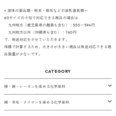
= 液体の薬品類・粉末・刷毛などの染色道具類＝
60サイズの小包で対応できる商品の場合は
九州地方（鹿児島県の離島も含む）：550ー594円
九州地方以外（沖縄県も含む）：760円
で、発送対応をさせていただきます。
体積で計算するため、大きさが大きい商品は発送対応できる商
品数量が少ないです。
CATEGORY
綿・麻・レーヨンを染める化学染料
直接染料－染色手順が簡単
絹・羊毛・ナイロンを染める化学染料