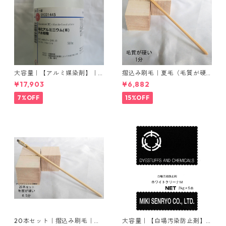
大容量｜【アルミ媒染剤】｜5
摺込み刷毛｜夏毛（毛質が硬
00g−5本入り｜塩化アルミニ
い）1分｜16本入り＊1セット
¥17,903
¥6,882
ウム
7%OFF
15%OFF
20本セット｜摺込み刷毛｜夏
大容量｜【白場汚染防止剤】