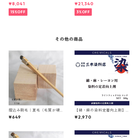
毛（毛質が硬い）0.5分
｜2kg×5本｜ホワイトクリー
¥8,041
¥21,340
ナＭ
15%OFF
3%OFF
その他の商品
摺込み刷毛｜夏毛（毛質が硬
【綿・麻の染料定着向上剤】
い）2.5分
｜500g｜ライトフィックスA
¥649
¥2,970
コンク