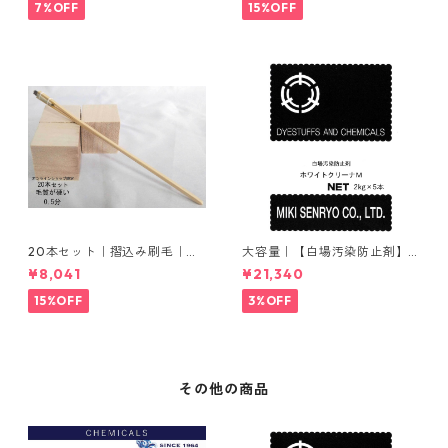
7%OFF
15%OFF
20本セット｜摺込み刷毛｜夏
大容量｜【白場汚染防止剤】
毛（毛質が硬い）0.5分
｜2kg×5本｜ホワイトクリー
¥8,041
¥21,340
ナＭ
15%OFF
3%OFF
その他の商品