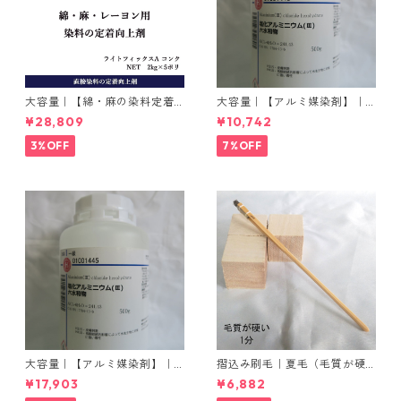
大容量｜【綿・麻の染料定着
大容量｜【アルミ媒染剤】｜5
向上剤】｜2kg×5本｜ライト
00g−3本入り｜塩化アルミニ
¥28,809
¥10,742
フィックスAコンク
ウム
3%OFF
7%OFF
大容量｜【アルミ媒染剤】｜5
摺込み刷毛｜夏毛（毛質が硬
00g−5本入り｜塩化アルミニ
い）1分｜16本入り＊1セット
¥17,903
¥6,882
ウム