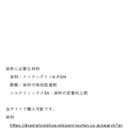
染色に必要な材料
染料：イソラングリンK-FGN
酢酸：染料の吸収促進剤
シルクフィックス3A：染料の定着向上剤
当サイトで購入可能です。
染料
https://dyeingtoolshop.mikisenryouten.co.jp/search?q=