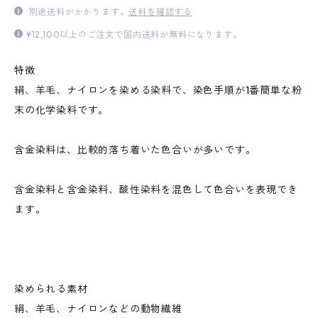
別途送料がかかります。
送料を確認する
¥12,100以上のご注文で国内送料が無料になります。
特徴
絹、羊毛、ナイロンを染める染料で、染色手順が1番簡単な粉
末の化学染料です。
含金染料は、比較的落ち着いた色合いが多いです。
含金染料と含金染料、酸性染料を混色して色合いを表現でき
ます。
染められる素材
絹、羊毛、ナイロンなどの動物繊維