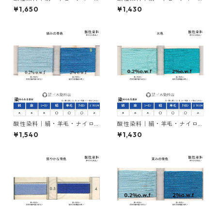
ンを染める｜20g｜カヤノー
ンを染める｜20g｜イルガノ
¥1,650
¥1,430
ルミーリングブルーBW（青
ールブリリアントブルーRLS２
色）
００％（紫みの青色）
酸性染料｜絹・羊毛・ナイロ
酸性染料｜絹・羊毛・ナイロ
ンを染める｜20g｜カヤノー
ンを染める｜20g｜カヤノー
¥1,540
¥1,430
ルミーリングブルーGW（緑み
ルミーリングターキスブルー
の青色）
３G（水色）