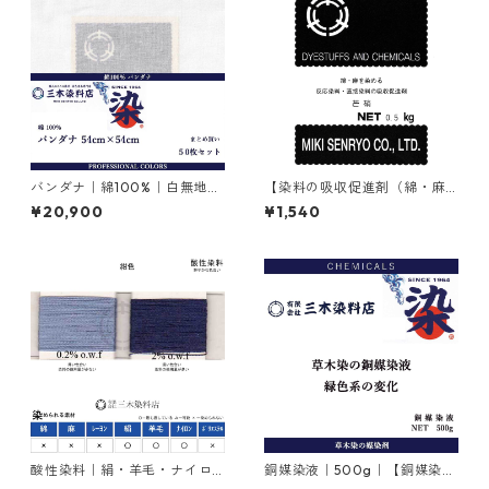
バンダナ｜綿100%｜白無地｜
【染料の吸収促進剤（綿・麻
54cm×54cm｜50枚×1セット
用）】｜500g｜無水芒硝
¥20,900
¥1,540
酸性染料｜絹・羊毛・ナイロ
銅媒染液｜500g｜【銅媒染
ンを染める｜500g｜アシッド
剤】