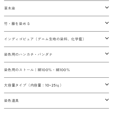
赤色
補助薬品
染色に必要な薬品
内容量：100g
バィンダー（定着剤）
赤色系
草木染
黄色系
黄色系
青色
アルカリ剤
補助薬品
内容量：500g
本洋紅
増粘剤
黄色系
植物染料
竹・籐を染める
橙色系
青色系
橙色｜20g入りのみ公開
吸収促進剤
捺染に必要な材料
定番の色合い
代用朱黄色口
ファストエロ―10GN（鮮やかな黄色）
人気のおすすめ植物染料
黄色系
青色系
濃染処理剤｜ソルバックスPS－900
人気のおすすめ竹・藤を染める染料
インディゴピュア（デニム生地の染料、化学藍）
青色系
紫色系
紫色｜20g入りのみ公開
ソーピング剤
捺染糊
銀朱本朱赤口
ファストエロ―5GN（黄色）
インド茜・西洋茜の個別販売
エロ―M3G｜定番の色合い
NSBAブルー
オレンジ系
白色｜胡粉
媒染剤
塩基性染料（混色可能）
初心者向けお試しセット販売
染色用のハンカチ・バンダナ
紫色系
橙色系
緑色｜20g入りのみ公開
染料の定着向上剤
その他の薬剤（調整中）
銀朱本朱黄口
ファストエロ―R（赤みの黄色）
インド茜・西洋茜のセット商品
エロー ＭＧＲ｜明るい緑みの黄色
群青
オレンヂMG｜黄みの橙色
アルミ媒染剤
ビスマークブロンB｜赤茶色
緑色系
赤色系
黒色｜在庫処分特価
ソーダ灰｜アルカリ性のPH調整剤
オリジナル染料｜スス竹色｜ミキセットファストブロンGR
インディゴピュア
45cm×45cm（ハンカチ）｜端の始末も綿糸｜タグなし
染色用のストール｜綿100％・絹100％
緑色系
茶色｜20g入りのみ公開
本黄土（取り寄せ）
すおう｜赤色系
ゴールド エロー ＭＧ｜緑みの黄色
ミロリーブルー
オレンヂMGD（定番の色合い）
鉄媒染剤
塩基性エロ―｜液体タイプ
茶色系
レットMFB｜赤色（定番の色合い）
青色系
緑色｜在庫処分特価
藍染
アルカリ剤
54cm×54cm（バンダナ）｜端の始末も綿糸｜タグなし
大容量タイプ（内容量：10~25㎏）
茶色系
灰色｜20g入りのみ公開
かりやす｜黄色系
ゴールド エロー ＭＦＲ｜赤みの黄色
オレンヂMGR（赤みの橙色）
スズ媒染剤
塩基性レット｜赤色
灰色系
レットMG｜黄みの朱色
ネビーブルーMB（定番の色合い）
ぶどう糖
灰色系
紫色系
茶色｜在庫処分特価
染色用途のハンカチ・バンダナ
ハイドロサルファイトコンク
芒硝｜綿の染色時の吸収促進剤
染色道具
黒色
きはだ｜黄色系
ゴールド エロー ＭＧＲ｜山吹色
クロム媒染剤
メチレンブルー｜青色
黒色系
レットMGD｜朱色（定番の色合い）