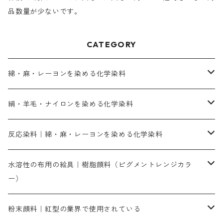
品数量が少ないです。
CATEGORY
綿・麻・レーヨンを染める化学染料
直接染料－染色手順が簡単
絹・羊毛・ナイロンを染める化学染料
人気のおすすめ直接染料
お買い得品
反応染料｜綿・麻・レーヨンを染める化学染料
染色に必要な薬品類
染料一覧
お勧めの3原色（赤・青・黄色）
水溶性の布用の絵具｜樹脂顔料（ピグメントレンジカラ
ー）
補助薬品
人気のおすすめ染料
お勧め｜スミフィックス～
染色に必要な薬品類
3原色以外の色目
ネオカラー（色）
粉末顔料｜紅型の業界で使用されている
赤色系
赤色系
レマゾール