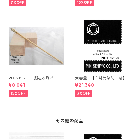
7%OFF
15%OFF
20本セット｜摺込み刷毛｜夏
大容量｜【白場汚染防止剤】
毛（毛質が硬い）0.5分
｜2kg×5本｜ホワイトクリー
¥8,041
¥21,340
ナＭ
15%OFF
3%OFF
その他の商品