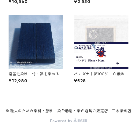
¥10,560
¥2,530
ミーリングサイアニンGR（紺
色）
塩基性染料｜竹・籐を染める
バンダナ｜綿100％｜白無地｜
｜500g｜塩基性ブラック（黒
54cm×54cm×1枚
¥12,980
¥528
色系）
© 職人のための染料・顔料・染色助剤・染色道具の販売店｜三木染料店
Powered by