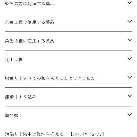
ブルーMB（定番の色合い）
ハイドロサルファイトコンク
黒色系
バイオレットMFB
45cm×45cm（ハンカチ）｜端の始末も綿糸｜タグなし
緑色系
酸性剤
ソーダ灰｜アルカリ性のPH調整剤
刷毛
染色の前に処理する薬品
カッチ｜茶系
銅媒染液
塩基性ブラック｜黒色
染料一覧ー20g入り
ブリリアントレットMFBR｜青みの朱色
ブルーMR｜赤みの青色
PH調整剤は、直接店舗へ問い合わせください
20g
54cm×54cm（バンダナ）｜端の始末も綿糸｜タグなし
ダークグリンMG（定番の色合い）
摺込み刷毛（スリコミハケ）ー夏毛（硬いタイプ）
茶色系
硫酸第一鉄｜鉄媒染剤
ローケツ筆
精練剤｜汚れ落とし剤｜針状マルセル石鹸
染色工程で使用する薬品
霧島産・晩秋茶｜黄金色（赤みの黄色）｜準備中
メチルバイオレットピュアスペシャル｜紫色
染料一覧ー50g入り
レットM3B｜深みの赤色
ブルーMG｜空色
50g
グリーンMB｜緑色
摺込み刷毛（スリコミハケ）ー冬毛（柔らかいタイプ）
ダークブロンMFB｜こげ茶色
ローケツ用筆｜1本～販売
黒色系
洋型紙（9番手｜中薄口、10番手｜中厚口）
糊落とし剤｜ソルベンCA
染料の吸収促進剤
染色の後に使用する薬品
霧島産・晩秋茶｜媒染剤セット｜準備中
ローダミンB｜赤紫色｜マゼンダ色
染料一覧ー100g入り
ルビンMB｜赤紫色
スカイブルーMB｜緑みの空色
100g
グリーンMY｜黄緑色
摺込み刷毛（スリコミハケ）ーまとめ買い（値引き）
ブロンHNR｜こげ茶色
ローケツ用筆ー10%off｜20本セットお取り寄せ品
ブラックMK（赤みの黒色）
有償サンプル品｜約20cm×27cm
酢酸｜絹・羊毛・ナイロンに使用する
白色系（定番の色合い）
張木｜入荷待ち
濃染処理剤｜ソルバックスPS－900
染料のムラ染め抑制剤（均染剤）
ソーピング剤｜未定着の染料を除去すること
仕上げ糊
染料一覧ー500g入り
ピンクMB｜ピンク色
スカイブルーHNR｜緑みの空色
500g
引染刷毛（ヒキゾメハケ）
ブロンB｜赤茶色
ローケツ用筆ー10％off｜2、6、10、12号、各1本
ブラックMG（青みの黒色）
洋型紙9番手｜中薄口｜約54cm×110cm
芒硝｜綿・麻の染色に使用する。
ネオホワイトR
アゾリン200％｜綿・麻・絹・羊毛・ナイロンの染色
ネオポールB－300｜反応染料のソーピング剤
伸子
染料の浸透剤
仕上げ剤｜柔軟・平滑剤
カルボキシメチルセルロース（CMC）
脱色剤｜すべての色を抜くことはできません。
染料一覧ー1kg入り
ローズMB｜鮮やかなピンク色）
スカイブルーMG｜緑みの空色
1kg
差し刷毛（1～4分、1本から販売可能）
ブロンHN２R｜赤茶色
洋型紙10番手｜中厚口｜約54cm×110cm
レオニールEHC｜反応染料用
ソルバライトS-70｜各種繊維の浸し染めに使用可能
型洗いブラシ
染料の定着向上剤
白場汚染防止剤
海藻系
脱色剤
捺染｜すり込み
ターキスブルーHNG｜緑みの空色
差し刷毛（5分～1寸、10本から取り寄せ）
ライトフィックスAコンク｜綿・麻もしくは直接染料で染めた素材
全体脱色｜ハイドロサルファイトコンク
アルカリ剤｜反応染料用
たんぱく質系
脱色助剤｜浸透・複色抑制剤
染料溶解剤｜染料の均一な浸透・吸着を補助する
薬品類
片羽刷毛
シルクフィックス３A｜絹の染料定着向上剤
部分脱色｜デグロリンSコンク
ソーダ灰
メイプロガムNP｜にじみ防止剤
染料溶解剤
化学糊（PVA）
捺染糊
ア行
消泡剤｜浴中の発泡を抑える｜【ﾗｲﾄｼﾘｺｰﾝS-77】