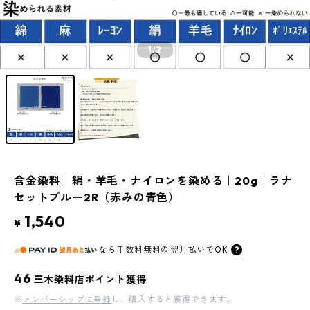
1
/2
含金染料｜絹・羊毛・ナイロンを染める｜20g｜ラナ
セットブルー2R（赤みの青色）
1,540
¥
なら
手数料無料の
翌月払いでOK
46
三木染料店ポイント獲得
※
メンバーシップに登録
し、購入すると獲得できます。