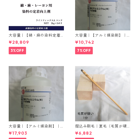
大容量｜【綿・麻の染料定着
大容量｜【アルミ媒染剤】｜5
向上剤】｜2kg×5本｜ライト
00g−3本入り｜塩化アルミニ
¥28,809
¥10,742
フィックスAコンク
ウム
3%OFF
7%OFF
大容量｜【アルミ媒染剤】｜5
摺込み刷毛｜夏毛（毛質が硬
00g−5本入り｜塩化アルミニ
い）1分｜16本入り＊1セット
¥17,903
¥6,882
ウム