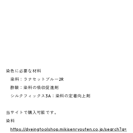
染色に必要な材料
染料：ラナセットブルー2R
酢酸：染料の吸収促進剤
シルクフィックス3A：染料の定着向上剤
当サイトで購入可能です。
染料
https://dyeingtoolshop.mikisenryouten.co.jp/search?q=