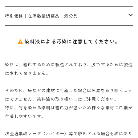
ネオフィックスFC200％｜反応染料で染めた素材
アミラヂンD｜浸透・複色抑制剤
セレナゾールPDN｜各種染料の染料溶解剤
メイプロガムNP（綿・麻・絹用｜直接・酸性・含金染料用）
防腐剤｜アルカリ性
白場汚染防止剤｜ソーピング剤｜水洗する際の再汚染防止剤
カ行
特別価格｜在庫数量調整品・処分品
アルギン酸ナトリウム（反応染料専用）
薬品｜編集中
サ行
クローバーリッパ―
染料液による汚染に注意してください。
尿素｜反応染料の捺染時の湿潤剤・溶解剤
捺染糊の防腐剤|｜アルカリ性｜【プロテクトールN】
タ行
ダルマ画鋲
染料は、着色するために製造されており、脱色するために製造
｜反応染料の還元防止剤リキッドタイプ
ナ行
粉末顔料
はされておりません。
そのため、床などの建材に付着した場合は色素を取り除くこと
ハ行
綿・麻を染める染料
はできません。染料液の取り扱いにはご注意ください。
特に、竹を染める染料は着色力が強いため様々な素材に色素が
マ行
絹・羊毛を染める染料
付着しやすいです。
ヤ行
次亜塩素酸ソーダ（ハイター）等で脱色される場合も稀にあり