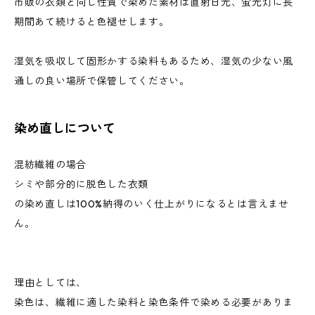
市販の衣類と同じ性質で染めた素材は直射日光、蛍光灯に長
期間あて続けると色褪せします。
湿気を吸収して固形かする染料もあるため、湿気の少ない風
通しの良い場所で保管してください。
染め直しについて
混紡繊維の場合
シミや部分的に脱色した衣類
の染め直しは100%納得のいく仕上がりになるとは言えませ
ん。
理由としては、
染色は、繊維に適した染料と染色条件で染める必要がありま