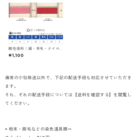
酸性染料｜絹・羊毛・ナイロ
ンを染める｜20g｜アンスラ
¥1,100
センレット3BN（深みのある赤
色）
通常の小包発送以外で、下記の配送手段も対応させていただき
ます。
それ、ぞれの配送手段については【送料を確認する】を閲覧し
てください。
= 粉末・刷毛などの染色道具類＝