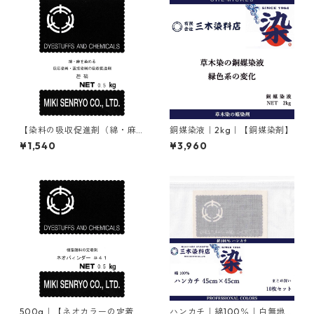
【染料の吸収促進剤（綿・麻
銅媒染液｜2kg｜【銅媒染剤】
用）】｜500g｜無水芒硝
¥1,540
¥3,960
500g｜【ネオカラーの定着
ハンカチ｜綿100％｜白無地｜