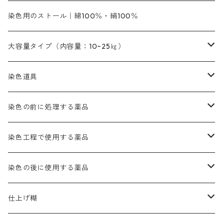
銀朱本朱黄口
ファストエロ―R（赤みの黄色）
インド茜・西洋茜のセット商品
エロー ＭＧＲ｜明るい緑みの黄色
群青
オレンヂMG｜黄みの橙色
アルミ媒染剤
ビスマークブロンB｜赤茶色
緑色系
赤色系
黒色｜在庫処分特価
ソーダ灰｜アルカリ性のPH調整剤
オリジナル染料｜スス竹色｜ミキセットファストブロンGR
インディゴピュア
45cm×45cm（ハンカチ）｜端の始末も綿糸｜タグなし
染色用のストール｜綿100％・絹100％
緑色系
茶色｜20g入りのみ公開
本黄土（取り寄せ）
すおう｜赤色系
ゴールド エロー ＭＧ｜緑みの黄色
ミロリーブルー
オレンヂMGD（定番の色合い）
鉄媒染剤
塩基性エロ―｜液体タイプ
茶色系
レットMFB｜赤色（定番の色合い）
青色系
緑色｜在庫処分特価
藍染
アルカリ剤
54cm×54cm（バンダナ）｜端の始末も綿糸｜タグなし
大容量タイプ（内容量：10~25㎏）
茶色系
灰色｜20g入りのみ公開
かりやす｜黄色系
ゴールド エロー ＭＦＲ｜赤みの黄色
オレンヂMGR（赤みの橙色）
スズ媒染剤
塩基性レット｜赤色
灰色系
レットMG｜黄みの朱色
ネビーブルーMB（定番の色合い）
ぶどう糖
灰色系
紫色系
茶色｜在庫処分特価
染色用途のハンカチ・バンダナ
ハイドロサルファイトコンク
芒硝｜綿の染色時の吸収促進剤
染色道具
黒色
きはだ｜黄色系
ゴールド エロー ＭＧＲ｜山吹色
クロム媒染剤
メチレンブルー｜青色
黒色系
レットMGD｜朱色（定番の色合い）
ブルーMB（定番の色合い）
ハイドロサルファイトコンク
黒色系
バイオレットMFB
45cm×45cm（ハンカチ）｜端の始末も綿糸｜タグなし
緑色系
酸性剤
ソーダ灰｜アルカリ性のPH調整剤
刷毛
染色の前に処理する薬品
カッチ｜茶系
銅媒染液
塩基性ブラック｜黒色
染料一覧ー20g入り
ブリリアントレットMFBR｜青みの朱色
ブルーMR｜赤みの青色
PH調整剤は、直接店舗へ問い合わせください
20g
54cm×54cm（バンダナ）｜端の始末も綿糸｜タグなし
ダークグリンMG（定番の色合い）
摺込み刷毛（スリコミハケ）ー夏毛（硬いタイプ）
茶色系
硫酸第一鉄｜鉄媒染剤
ローケツ筆
精練剤｜汚れ落とし剤｜針状マルセル石鹸
染色工程で使用する薬品
霧島産・晩秋茶｜黄金色（赤みの黄色）｜準備中
メチルバイオレットピュアスペシャル｜紫色
染料一覧ー50g入り
レットM3B｜深みの赤色
ブルーMG｜空色
50g
グリーンMB｜緑色
摺込み刷毛（スリコミハケ）ー冬毛（柔らかいタイプ）
ダークブロンMFB｜こげ茶色
ローケツ用筆｜1本～販売
黒色系
洋型紙（9番手｜中薄口、10番手｜中厚口）
糊落とし剤｜ソルベンCA
染料の吸収促進剤
染色の後に使用する薬品
霧島産・晩秋茶｜媒染剤セット｜準備中
ローダミンB｜赤紫色｜マゼンダ色
染料一覧ー100g入り
ルビンMB｜赤紫色
スカイブルーMB｜緑みの空色
100g
グリーンMY｜黄緑色
摺込み刷毛（スリコミハケ）ーまとめ買い（値引き）
ブロンHNR｜こげ茶色
ローケツ用筆ー10%off｜20本セットお取り寄せ品
ブラックMK（赤みの黒色）
有償サンプル品｜約20cm×27cm
酢酸｜絹・羊毛・ナイロンに使用する
白色系（定番の色合い）
張木｜入荷待ち
濃染処理剤｜ソルバックスPS－900
染料のムラ染め抑制剤（均染剤）
ソーピング剤｜未定着の染料を除去すること
仕上げ糊
染料一覧ー500g入り
ピンクMB｜ピンク色
スカイブルーHNR｜緑みの空色
500g
引染刷毛（ヒキゾメハケ）
ブロンB｜赤茶色
ローケツ用筆ー10％off｜2、6、10、12号、各1本