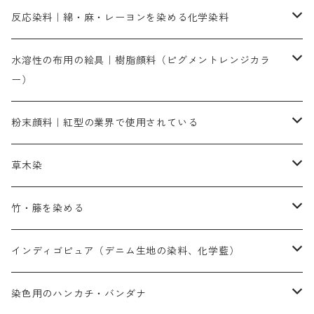
人気のおすすめ直接染料
お買い得品
反応染料｜綿・麻・レーヨンを染める化学染料
染色に必要な薬品類
染料一覧
お勧めの3原色（赤・青・黄色）
水溶性の布用の絵具｜樹脂顔料（ピグメントレンジカラ
ー）
補助薬品
人気のおすすめ染料
お勧め｜スミフィックス～
染色に必要な薬品類
3原色以外の色目
ネオカラー（色）
粉末顔料｜紅型の業界で使用されている
赤色系
赤色系
レマゾール
赤色
補助薬品
染色に必要な薬品
内容量：100g
バィンダー（定着剤）
赤色系
草木染
黄色系
黄色系
青色
アルカリ剤
補助薬品
内容量：500g
本洋紅
増粘剤
黄色系
植物染料
竹・籐を染める
橙色系
青色系
橙色｜20g入りのみ公開
吸収促進剤
捺染に必要な材料
定番の色合い
代用朱黄色口
ファストエロ―10GN（鮮やかな黄色）
人気のおすすめ植物染料
黄色系
青色系
濃染処理剤｜ソルバックスPS－900
人気のおすすめ竹・藤を染める染料
インディゴピュア（デニム生地の染料、化学藍）
青色系
紫色系
紫色｜20g入りのみ公開
ソーピング剤
捺染糊
銀朱本朱赤口
ファストエロ―5GN（黄色）
インド茜・西洋茜の個別販売
エロ―M3G｜定番の色合い
NSBAブルー
オレンジ系
白色｜胡粉
媒染剤
塩基性染料（混色可能）
初心者向けお試しセット販売
染色用のハンカチ・バンダナ
紫色系
橙色系
緑色｜20g入りのみ公開
染料の定着向上剤
その他の薬剤（調整中）