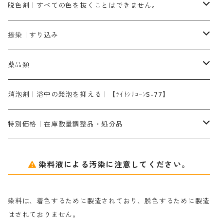
ブラックMG（青みの黒色）
洋型紙9番手｜中薄口｜約54cm×110cm
芒硝｜綿・麻の染色に使用する。
ネオホワイトR
アゾリン200％｜綿・麻・絹・羊毛・ナイロンの染色
ネオポールB－300｜反応染料のソーピング剤
伸子
染料の浸透剤
仕上げ剤｜柔軟・平滑剤
カルボキシメチルセルロース（CMC）
脱色剤｜すべての色を抜くことはできません。
染料一覧ー1kg入り
ローズMB｜鮮やかなピンク色）
スカイブルーMG｜緑みの空色
1kg
差し刷毛（1～4分、1本から販売可能）
ブロンHN２R｜赤茶色
洋型紙10番手｜中厚口｜約54cm×110cm
レオニールEHC｜反応染料用
ソルバライトS-70｜各種繊維の浸し染めに使用可能
型洗いブラシ
染料の定着向上剤
白場汚染防止剤
海藻系
脱色剤
捺染｜すり込み
ターキスブルーHNG｜緑みの空色
差し刷毛（5分～1寸、10本から取り寄せ）
ライトフィックスAコンク｜綿・麻もしくは直接染料で染めた素材
全体脱色｜ハイドロサルファイトコンク
アルカリ剤｜反応染料用
たんぱく質系
脱色助剤｜浸透・複色抑制剤
染料溶解剤｜染料の均一な浸透・吸着を補助する
薬品類
片羽刷毛
シルクフィックス３A｜絹の染料定着向上剤
部分脱色｜デグロリンSコンク
ソーダ灰
メイプロガムNP｜にじみ防止剤
染料溶解剤
化学糊（PVA）
捺染糊
ア行
消泡剤｜浴中の発泡を抑える｜【ﾗｲﾄｼﾘｺｰﾝS-77】
ネオフィックスFC200％｜反応染料で染めた素材
アミラヂンD｜浸透・複色抑制剤
セレナゾールPDN｜各種染料の染料溶解剤
メイプロガムNP（綿・麻・絹用｜直接・酸性・含金染料用）
防腐剤｜アルカリ性
白場汚染防止剤｜ソーピング剤｜水洗する際の再汚染防止剤
カ行
特別価格｜在庫数量調整品・処分品
アルギン酸ナトリウム（反応染料専用）
薬品｜編集中
サ行
クローバーリッパ―
染料液による汚染に注意してください。
尿素｜反応染料の捺染時の湿潤剤・溶解剤
捺染糊の防腐剤|｜アルカリ性｜【プロテクトールN】
タ行
ダルマ画鋲
染料は、着色するために製造されており、脱色するために製造
｜反応染料の還元防止剤リキッドタイプ
ナ行
粉末顔料
はされておりません。