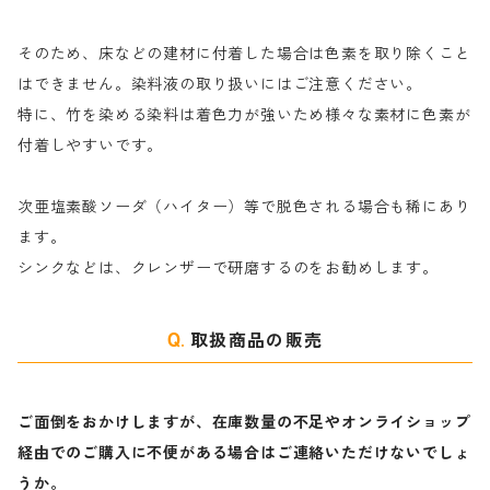
そのため、床などの建材に付着した場合は色素を取り除くこと
ハ行
綿・麻を染める染料
はできません。染料液の取り扱いにはご注意ください。
特に、竹を染める染料は着色力が強いため様々な素材に色素が
マ行
絹・羊毛を染める染料
付着しやすいです。
ヤ行
次亜塩素酸ソーダ（ハイター）等で脱色される場合も稀にあり
ます。
ラ行
シンクなどは、クレンザーで研磨するのをお勧めします。
取扱商品の販売
ご面倒をおかけしますが、在庫数量の不足やオンライショップ
経由でのご購入に不便がある場合はご連絡いただけないでしょ
うか。