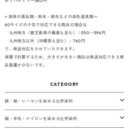
ゆうパケットー360円
= 液体の薬品類・粉末・刷毛などの染色道具類＝
60サイズの小包で対応できる商品の場合は
九州地方（鹿児島県の離島も含む）：550ー594円
九州地方以外（沖縄県も含む）：760円
で、発送対応をさせていただきます。
体積で計算するため、大きさが大きい商品は発送対応できる商
品数量が少ないです。
CATEGORY
綿・麻・レーヨンを染める化学染料
直接染料－染色手順が簡単
絹・羊毛・ナイロンを染める化学染料