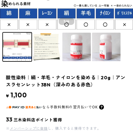
1
/4
酸性染料｜絹・羊毛・ナイロンを染める｜20g｜アン
スラセンレット3BN（深みのある赤色）
1,100
¥
なら
手数料無料の
翌月払いでOK
33
三木染料店ポイント獲得
※
メンバーシップに登録
し、購入すると獲得できます。