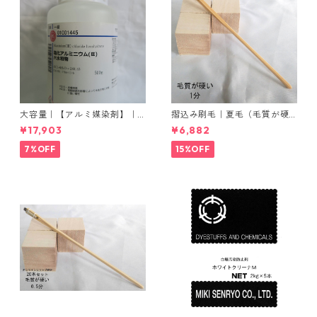
大容量｜【アルミ媒染剤】｜5
摺込み刷毛｜夏毛（毛質が硬
00g−5本入り｜塩化アルミニ
い）1分｜16本入り＊1セット
¥17,903
¥6,882
ウム
7%OFF
15%OFF