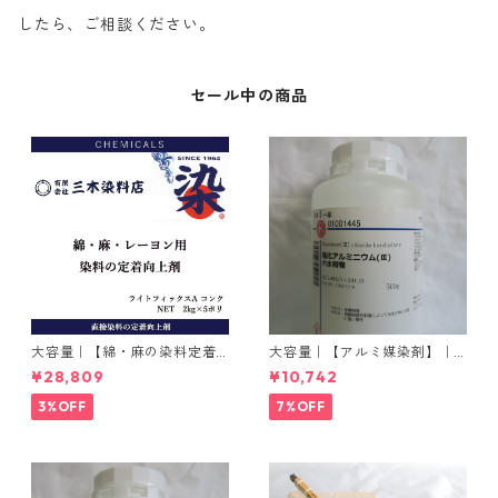
したら、ご相談ください。
セール中の商品
大容量｜【綿・麻の染料定着
大容量｜【アルミ媒染剤】｜5
向上剤】｜2kg×5本｜ライト
00g−3本入り｜塩化アルミニ
¥28,809
¥10,742
フィックスAコンク
ウム
3%OFF
7%OFF