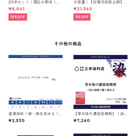
20本セット｜摺込み刷毛｜夏
大容量｜【白場汚染防止剤】
毛（毛質が硬い）0.5分
｜2kg×5本｜ホワイトクリー
¥8,041
¥21,340
ナＭ
15%OFF
3%OFF
その他の商品
直接染料｜綿・麻を染める｜5
【草木染の濃染処理剤】｜2kg
0g｜カヤラス スープラブルー
｜ソルバックスPSー900
¥2,530
¥7,260
FFRL（青色）